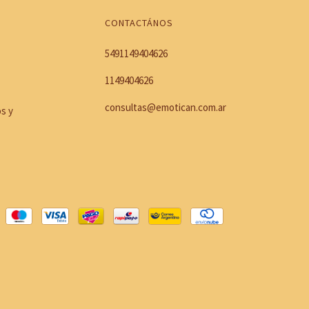
CONTACTÁNOS
5491149404626
1149404626
consultas@emotican.com.ar
os y