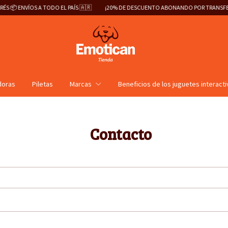
 📦 ENVÍOS A TODO EL PAÍS 🇦🇷
¡20% DE DESCUENTO ABONANDO POR TRANSFEREN
doras
Piletas
Marcas
Beneficios de los juguetes interact
Contacto