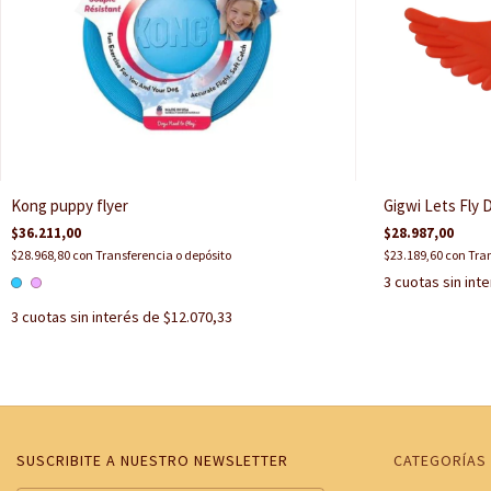
Kong puppy flyer
Gigwi Lets Fly
$36.211,00
$28.987,00
$28.968,80
con
Transferencia o depósito
$23.189,60
con
Tran
3
cuotas sin int
3
cuotas sin interés de
$12.070,33
SUSCRIBITE A NUESTRO NEWSLETTER
CATEGORÍAS