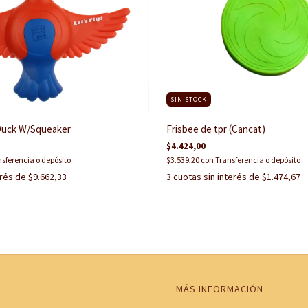
SIN STOCK
 Duck W/Squeaker
Frisbee de tpr (Cancat)
$4.424,00
sferencia o depósito
$3.539,20
con
Transferencia o depósito
erés de
$9.662,33
3
cuotas sin interés de
$1.474,67
MÁS INFORMACIÓN