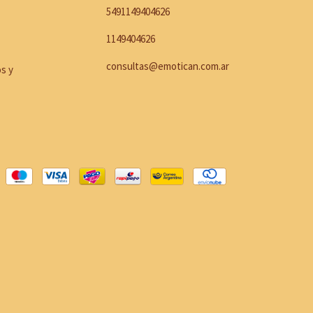
5491149404626
1149404626
consultas@emotican.com.ar
os y