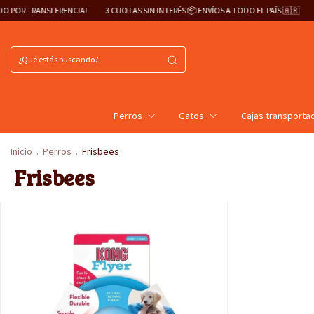
R TRANSFERENCIA!
3 CUOTAS SIN INTERÉS 📦 ENVÍOS A TODO EL PAÍS 🇦🇷
¡20
Perros
Gatos
Cajas transporta
Inicio
.
Perros
.
Frisbees
Frisbees