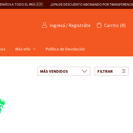
S A TODO EL PAÍS 🇦🇷
¡20% DE DESCUENTO ABONANDO POR TRANSFERENCIA!
Ingresá
/
Registráte
Carrito
(
0
)
ivos
Más info
Política de Devolución
FILTRAR