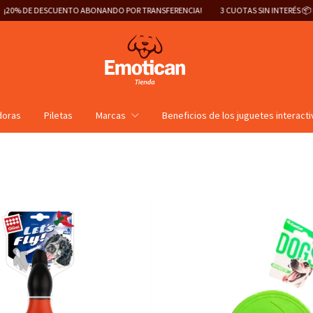
% DE DESCUENTO ABONANDO POR TRANSFERENCIA!
3 CUOTAS SIN INTERÉS 📦 ENVÍO
doras
Piletas
Marcas
Beneficios de los juguetes interact