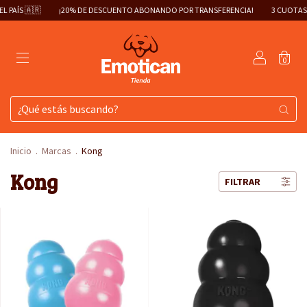

¡20% DE DESCUENTO ABONANDO POR TRANSFERENCIA!
3 CUOTAS SIN INTERÉS
0
Inicio
.
Marcas
.
Kong
Kong
FILTRAR