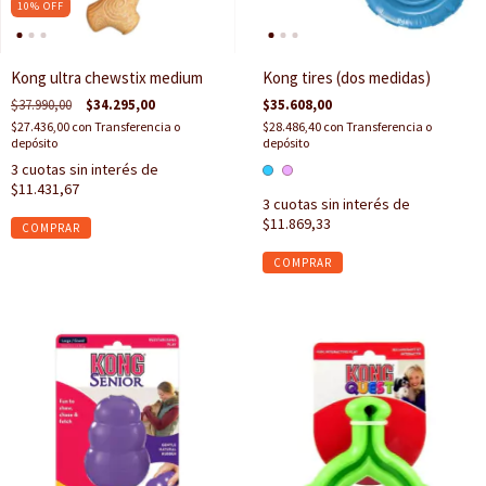
10
%
OFF
Kong ultra chewstix medium
Kong tires (dos medidas)
$37.990,00
$34.295,00
$35.608,00
$27.436,00
con
Transferencia o
$28.486,40
con
Transferencia o
depósito
depósito
3
cuotas sin interés de
$11.431,67
3
cuotas sin interés de
$11.869,33
COMPRAR