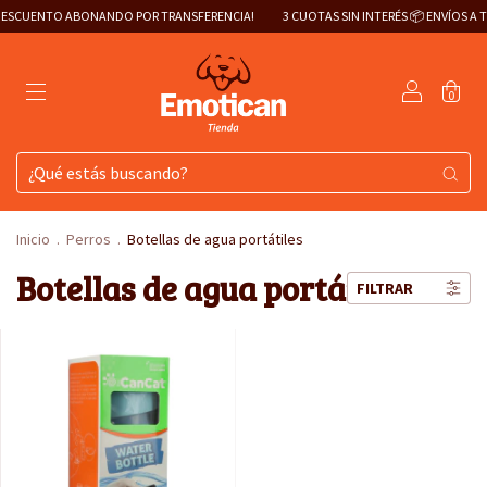
DESCUENTO ABONANDO POR TRANSFERENCIA!
3 CUOTAS SIN INTERÉS 📦 ENVÍOS A T
0
Inicio
.
Perros
.
Botellas de agua portátiles
Botellas de agua portátiles
FILTRAR