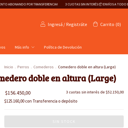
A!
3 CUOTAS SIN INTERÉS 📦 ENVÍOS A TODO EL PAÍS 🇦🇷
¡20% DE DESCUENTO
Ingresá
/
Registráte
Carrito
(
0
)
ivos
Más info
Política de Devolución
Inicio
.
Perros
.
Comederos
.
Comedero doble en altura (Large)
edero doble en altura (Large)
$156.450,00
3
cuotas sin interés de
$52.150,00
$125.160,00
con
Transferencia o depósito