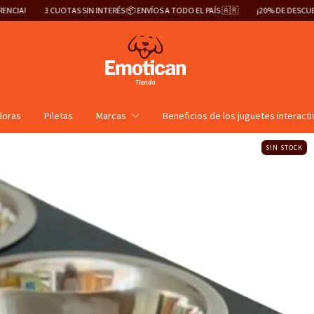
 ENVÍOS A TODO EL PAÍS 🇦🇷
¡20% DE DESCUENTO ABONANDO POR TRANSFERENCI
doras
Piletas
Marcas
Beneficios de los juguetes interact
SIN STOCK
Com