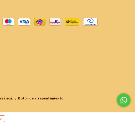
esá acá.
/
Botón de arrepentimiento
O