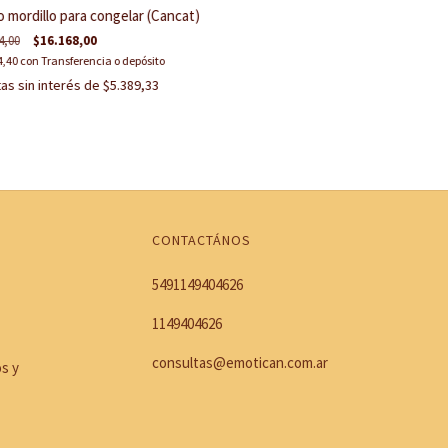
 mordillo para congelar (Cancat)
4,00
$16.168,00
4,40
con
Transferencia o depósito
as sin interés de
$5.389,33
CONTACTÁNOS
5491149404626
1149404626
consultas@emotican.com.ar
os y