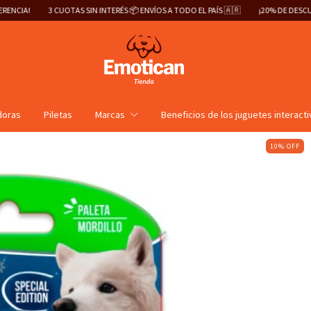
CUOTAS SIN INTERÉS 📦 ENVÍOS A TODO EL PAÍS 🇦🇷
¡20% DE DESCUENTO ABONAN
doras
Piletas
Marcas
Beneficios de los juguetes interact
10
%
OFF
H