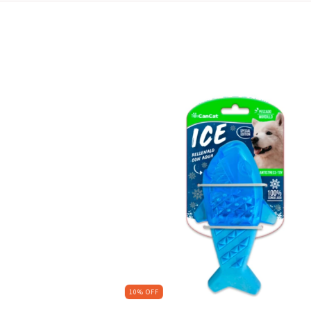
10
%
OFF