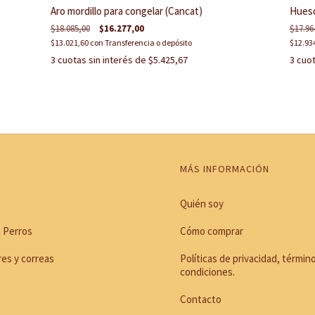
Aro mordillo para congelar (Cancat)
Hueso
$18.085,00
$16.277,00
$17.96
$13.021,60
con
Transferencia o depósito
$12.93
3
cuotas sin interés de
$5.425,67
3
cuot
MÁS INFORMACIÓN
Quién soy
 Perros
Cómo comprar
res y correas
Políticas de privacidad, términ
condiciones.
Contacto