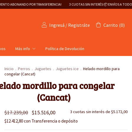
DO POR TRANSFERENCIA!
3 CUOTAS SIN INTERÉS 📦 ENVÍOS A TODO EL PAÍS 🇦🇷
Ingresá
/
Registráte
Carrito
(
0
)
ivos
Más info
Política de Devolución
Inicio
.
Perros
.
Juguetes
.
Juguetes ice
.
Helado mordillo para
congelar (Cancat)
elado mordillo para congelar
(Cancat)
$17.239,00
$15.516,00
3
cuotas sin interés de
$5.172,00
$12.412,80
con
Transferencia o depósito