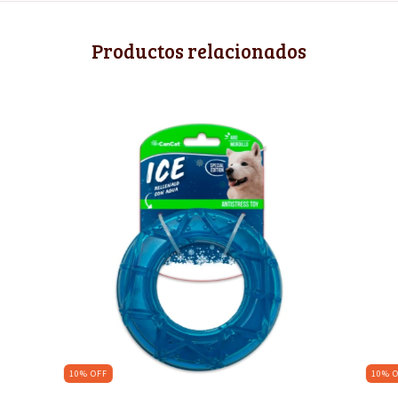
Productos relacionados
10
%
OFF
10
%
O