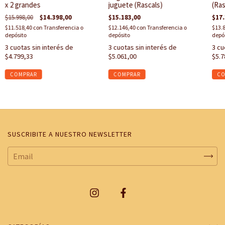
x 2 grandes
juguete (Rascals)
(Ras
$15.998,00
$14.398,00
$15.183,00
$17.
$11.518,40
con
Transferencia o
$12.146,40
con
Transferencia o
$13.
depósito
depósito
depó
3
cuotas sin interés de
3
cuotas sin interés de
3
cu
$4.799,33
$5.061,00
$5.7
SUSCRIBITE A NUESTRO NEWSLETTER