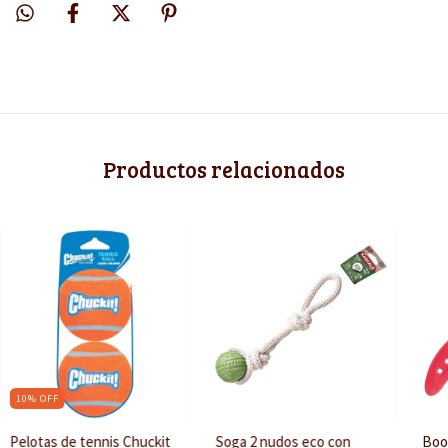
Productos relacionados
10
%
OFF
Pelotas de tennis Chuckit
Soga 2 nudos eco con
Boo