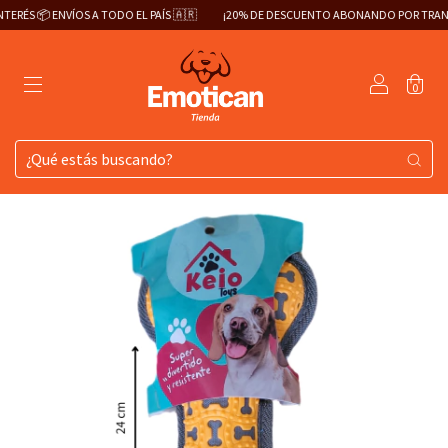
ERÉS 📦 ENVÍOS A TODO EL PAÍS 🇦🇷
¡20% DE DESCUENTO ABONANDO POR TRANSF
0