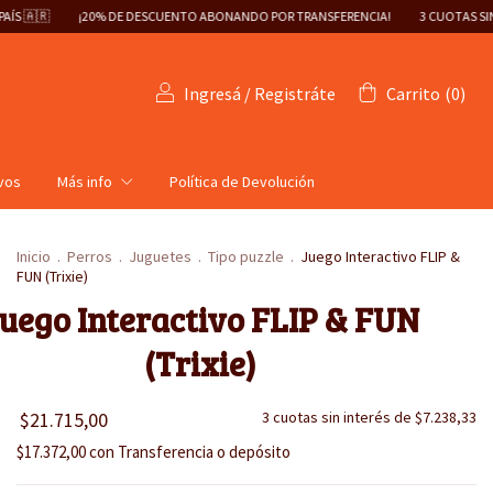
SCUENTO ABONANDO POR TRANSFERENCIA!
3 CUOTAS SIN INTERÉS 📦 ENVÍOS A TOD
Ingresá
/
Registráte
Carrito
(
0
)
ivos
Más info
Política de Devolución
Inicio
.
Perros
.
Juguetes
.
Tipo puzzle
.
Juego Interactivo FLIP &
FUN (Trixie)
uego Interactivo FLIP & FUN
(Trixie)
$21.715,00
3
cuotas sin interés de
$7.238,33
$17.372,00
con
Transferencia o depósito