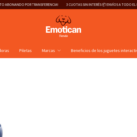
FERENCIA!
3 CUOTAS SIN INTERÉS 📦 ENVÍOS A TODO EL PAÍS 🇦🇷
¡20% DE DE
doras
Piletas
Marcas
Beneficios de los juguetes interact
J