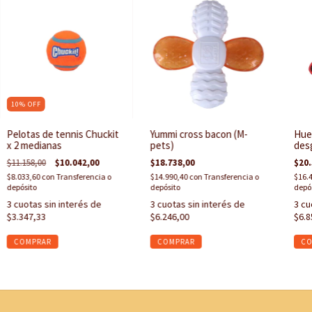
10
%
OFF
Pelotas de tennis Chuckit
Yummi cross bacon (M-
Hues
x 2 medianas
pets)
desg
$11.158,00
$10.042,00
$18.738,00
$20.
$8.033,60
con
Transferencia o
$14.990,40
con
Transferencia o
$16.
depósito
depósito
depó
3
cuotas sin interés de
3
cuotas sin interés de
3
cu
$3.347,33
$6.246,00
$6.8