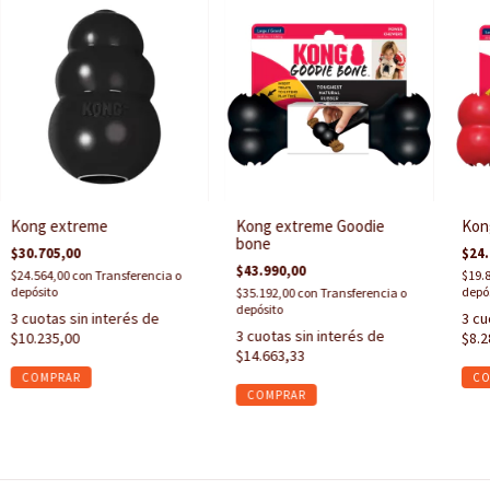
Kong extreme
Kong extreme Goodie
Kon
bone
$30.705,00
$24.
$43.990,00
$24.564,00
con
Transferencia o
$19.
depósito
depó
$35.192,00
con
Transferencia o
depósito
3
cuotas sin interés de
3
cu
3
cuotas sin interés de
$10.235,00
$8.2
$14.663,33
COMPRAR
CO
COMPRAR