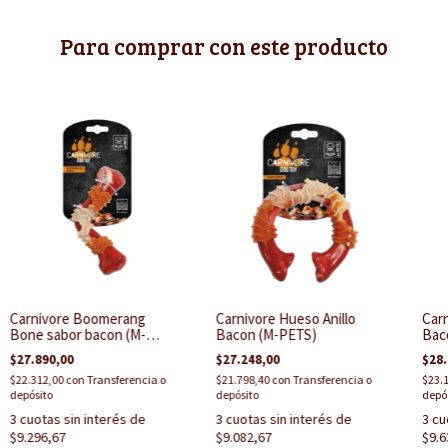
Para comprar con este producto
Carnivore Boomerang
Carnivore Hueso Anillo
Carn
Bone sabor bacon (M-
Bacon (M-PETS)
Bac
PETS)
$27.890,00
$27.248,00
$28.
$22.312,00
con
Transferencia o
$21.798,40
con
Transferencia o
$23.
depósito
depósito
depó
3
cuotas sin interés de
3
cuotas sin interés de
3
cu
$9.296,67
$9.082,67
$9.6