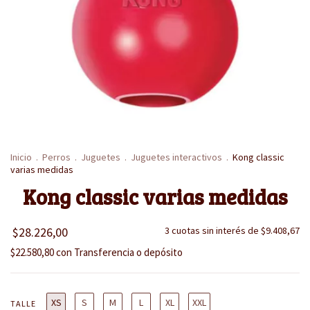
Inicio
.
Perros
.
Juguetes
.
Juguetes interactivos
.
Kong classic
varias medidas
Kong classic varias medidas
$28.226,00
3
cuotas sin interés de
$9.408,67
$22.580,80
con
Transferencia o depósito
XS
S
M
L
XL
XXL
TALLE