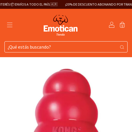
RÉS 📦 ENVÍOS A TODO EL PAÍS 🇦🇷
¡20% DE DESCUENTO ABONANDO POR TRANSFE
0