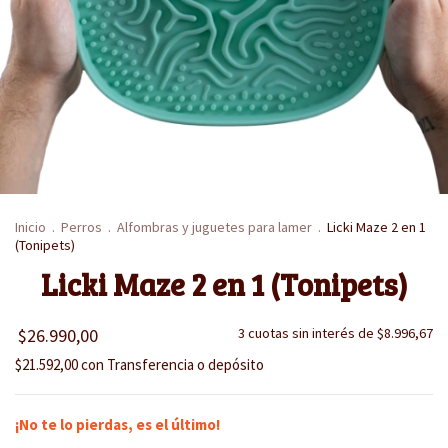
Inicio
.
Perros
.
Alfombras y juguetes para lamer
.
Licki Maze 2 en 1
(Tonipets)
Licki Maze 2 en 1 (Tonipets)
$26.990,00
3
cuotas sin interés de
$8.996,67
$21.592,00
con
Transferencia o depósito
¡No te lo pierdas, es el último!