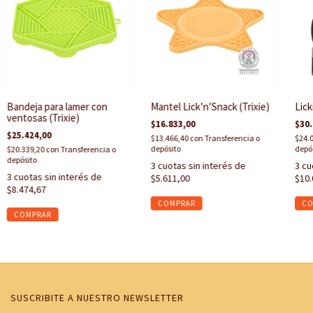
Bandeja para lamer con
Mantel Lick’n’Snack (Trixie)
Lic
ventosas (Trixie)
$16.833,00
$30.
$25.424,00
$13.466,40
con
Transferencia o
$24.
depósito
depó
$20.339,20
con
Transferencia o
depósito
3
cuotas sin interés de
3
cu
3
cuotas sin interés de
$5.611,00
$10.
$8.474,67
SUSCRIBITE A NUESTRO NEWSLETTER