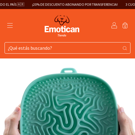
 🇦🇷
¡20% DE DESCUENTO ABONANDO POR TRANSFERENCIA!
3 CUOTAS SIN INT
0