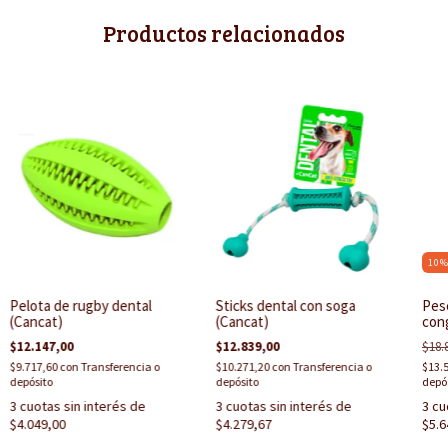
Productos relacionados
10
Pelota de rugby dental
Sticks dental con soga
Pesc
(Cancat)
(Cancat)
cong
$12.147,00
$12.839,00
$18.
$9.717,60
con
Transferencia o
$10.271,20
con
Transferencia o
$13.
depósito
depósito
depó
3
cuotas sin interés de
3
cuotas sin interés de
3
cu
$4.049,00
$4.279,67
$5.6