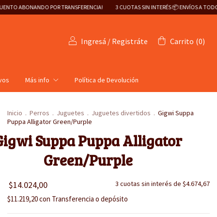
RANSFERENCIA!
3 CUOTAS SIN INTERÉS 📦 ENVÍOS A TODO EL PAÍS 🇦🇷
¡20% D
Ingresá
/
Registráte
Carrito
(
0
)
ivos
Más info
Política de Devolución
Inicio
.
Perros
.
Juguetes
.
Juguetes divertidos
.
Gigwi Suppa
Puppa Alligator Green/Purple
Gigwi Suppa Puppa Alligator
Green/Purple
$14.024,00
3
cuotas sin interés de
$4.674,67
$11.219,20
con
Transferencia o depósito