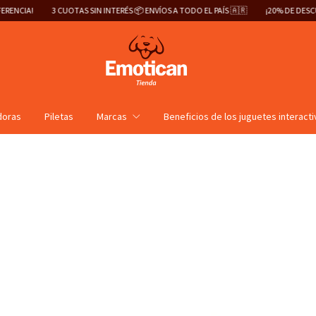
IN INTERÉS 📦 ENVÍOS A TODO EL PAÍS 🇦🇷
¡20% DE DESCUENTO ABONANDO POR T
doras
Piletas
Marcas
Beneficios de los juguetes interact