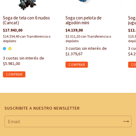
Soga de tela con 6 nudos
Soga con pelota de
Soga
(Cancat)
algodón mini
jugu
$17.943,00
$4.139,00
$12.
$14.354,40
con
Transferencia o
$3.311,20
con
Transferencia o
$10.
depósito
depósito
depó
3
cuotas sin interés de
3
cu
$1.379,67
$4.2
3
cuotas sin interés de
$5.981,00
COMPRAR
SUSCRIBITE A NUESTRO NEWSLETTER