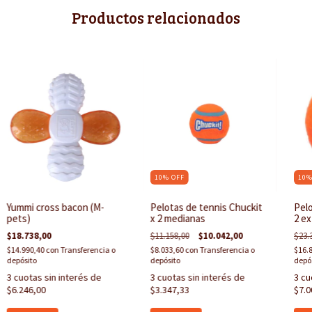
Productos relacionados
10
%
OFF
10
Yummi cross bacon (M-
Pelotas de tennis Chuckit
Pelo
pets)
x 2 medianas
2 ex
$18.738,00
$11.158,00
$10.042,00
$23.
$14.990,40
con
Transferencia o
$8.033,60
con
Transferencia o
$16.
depósito
depósito
depó
3
cuotas sin interés de
3
cuotas sin interés de
3
cu
$6.246,00
$3.347,33
$7.0