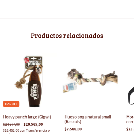
Productos relacionados
16
%
OFF
Heavy punch large (Gigwi)
Hueso soga natural small
Mord
(Rascals)
con 
$24.377,00
$20.565,00
$7.588,00
$23.
$16.452,00
con
Transferencia o