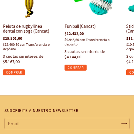
Pelota de rugby línea
Fun ball (Cancat)
Stic
dental con soga (Cancat)
(Can
$12.432,00
$15.501,00
$12.
$9.945,60
con
Transferencia o
depósito
$12.400,80
con
Transferencia o
$10.
depósito
depó
3
cuotas sin interés de
3
cuotas sin interés de
3
cu
$4.144,00
$5.167,00
$4.2
SUSCRIBITE A NUESTRO NEWSLETTER