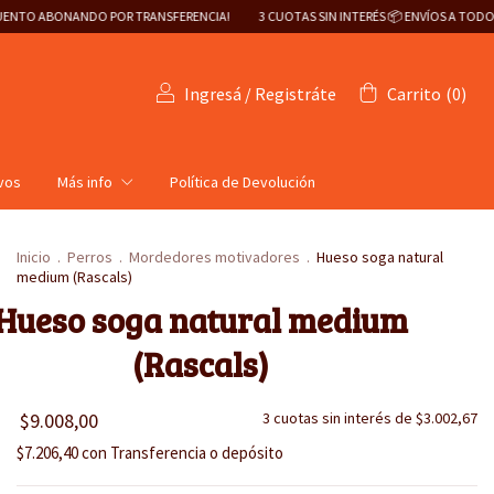
OR TRANSFERENCIA!
3 CUOTAS SIN INTERÉS 📦 ENVÍOS A TODO EL PAÍS 🇦🇷
¡2
Ingresá
/
Registráte
Carrito
(
0
)
ivos
Más info
Política de Devolución
Inicio
.
Perros
.
Mordedores motivadores
.
Hueso soga natural
medium (Rascals)
Hueso soga natural medium
(Rascals)
$9.008,00
3
cuotas sin interés de
$3.002,67
$7.206,40
con
Transferencia o depósito