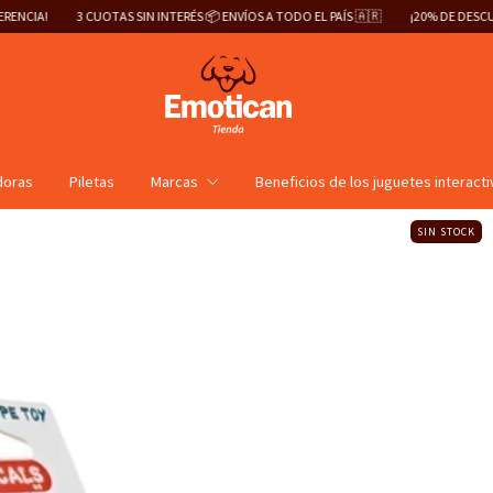
AS SIN INTERÉS 📦 ENVÍOS A TODO EL PAÍS 🇦🇷
¡20% DE DESCUENTO ABONANDO P
doras
Piletas
Marcas
Beneficios de los juguetes interact
SIN STOCK