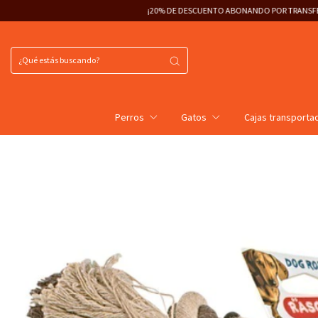
¡20% DE DESCUENTO ABONANDO POR TRANSFERENCIA!
3 CUOT
Perros
Gatos
Cajas transporta