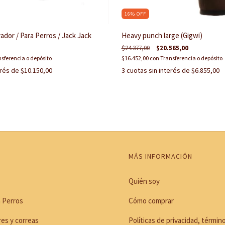
16
%
OFF
dor / Para Perros / Jack Jack
Heavy punch large (Gigwi)
$24.377,00
$20.565,00
sferencia o depósito
$16.452,00
con
Transferencia o depósito
erés de
$10.150,00
3
cuotas sin interés de
$6.855,00
MÁS INFORMACIÓN
Quién soy
 Perros
Cómo comprar
res y correas
Políticas de privacidad, términ