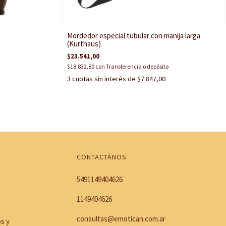
Mordedor especial tubular con manija larga
(Kurthaus)
$23.541,00
$18.832,80
con
Transferencia o depósito
3
cuotas sin interés de
$7.847,00
CONTACTÁNOS
5491149404626
1149404626
consultas@emotican.com.ar
os y