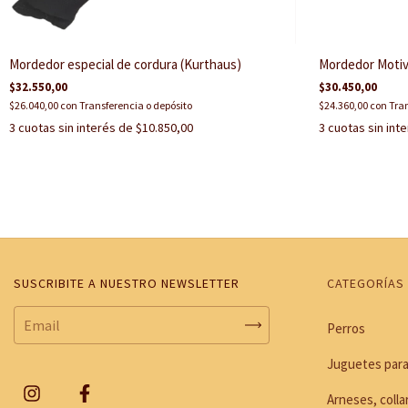
Mordedor especial de cordura (Kurthaus)
Mordedor Motiva
$32.550,00
$30.450,00
$26.040,00
con
Transferencia o depósito
$24.360,00
con
Tran
3
cuotas sin interés de
$10.850,00
3
cuotas sin int
SUSCRIBITE A NUESTRO NEWSLETTER
CATEGORÍAS
Perros
Juguetes para
Arneses, colla